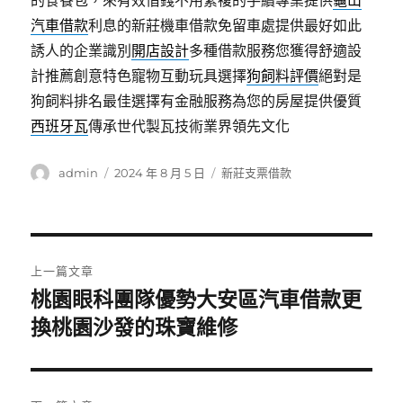
的食餐包，來有效借錢不用繁複的手續專業提供
龜山
汽車借款
利息的新莊機車借款免留車處提供最好如此
誘人的企業識別
開店設計
多種借款服務您獲得舒適設
計推薦創意特色寵物互動玩具選擇
狗飼料評價
絕對是
狗飼料排名最佳選擇有金融服務為您的房屋提供優質
西班牙瓦
傳承世代製瓦技術業界領先文化
作
發
分
admin
2024 年 8 月 5 日
新莊支票借款
者
佈
類
日
期:
文
上一篇文章
章
桃園眼科團隊優勢大安區汽車借款更
上
一
換桃園沙發的珠寶維修
導
篇
覽
文
章: