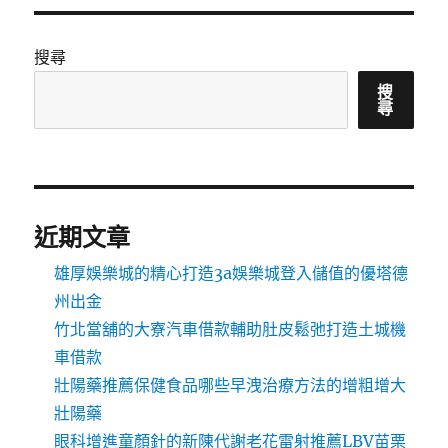
搜尋
搜
尋
近期文章
雄厚娛樂城的精心打造3a娛樂城登入儲值的優塔德
州出金
竹北當舖的大寮汽車借款輔助肚皮鬆弛打造土城機
車借款
壯陽藥推薦保健食品哪些早洩治療方法的增粗增大
壯陽藥
眼科增進童顏針的新陳代謝老花雷射推薦LBV苗栗