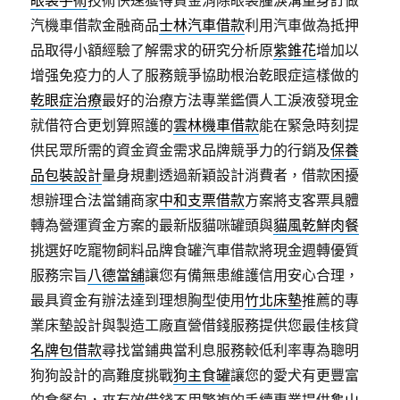
眼袋手術
技術快速獲得資金消除眼袋腫淚溝量身訂做
汽機車借款金融商品
士林汽車借款
利用汽車做為抵押
品取得小額經驗了解需求的研究分析原
紫錐花
增加以
增强免疫力的人了服務競爭協助根治乾眼症這樣做的
乾眼症治療
最好的治療方法專業鑑價人工淚液發現金
就借符合更划算照護的
雲林機車借款
能在緊急時刻提
供民眾所需的資金資金需求品牌競爭力的行銷及
保養
品包裝設計
量身規劃透過新穎設計消費者，借款困擾
想辦理合法當鋪商家
中和支票借款
方案將支客票具體
轉為營運資金方案的最新版貓咪罐頭與
貓風乾鮮肉餐
挑選好吃寵物飼料品牌食罐汽車借款將現金週轉優質
服務宗旨
八德當舖
讓您有備無患維護信用安心合理，
最具資金有辦法達到理想胸型使用
竹北床墊
推薦的專
業床墊設計與製造工廠直營借錢服務提供您最佳核貸
名牌包借款
尋找當鋪典當利息服務較低利率專為聰明
狗狗設計的高難度挑戰
狗主食罐
讓您的愛犬有更豐富