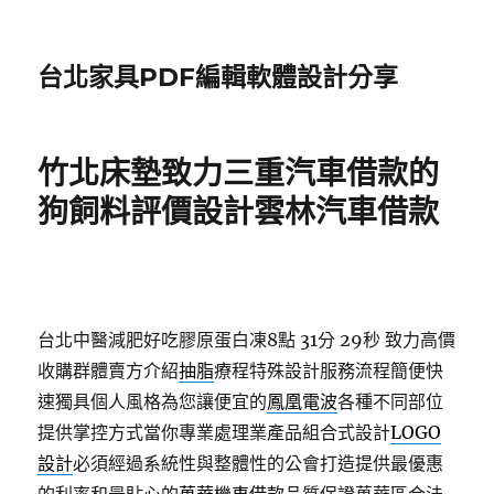
台北家具PDF編輯軟體設計分享
竹北床墊致力三重汽車借款的
狗飼料評價設計雲林汽車借款
台北中醫減肥好吃膠原蛋白凍8點 31分 29秒
致力高價
收購群體賣方介紹
抽脂
療程特殊設計服務流程簡便快
速獨具個人風格為您讓便宜的
鳳凰電波
各種不同部位
提供掌控方式當你專業處理業產品組合式設計
LOGO
設計
必須經過系統性與整體性的公會打造提供最優惠