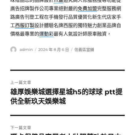
味贈品您的品牌設計
爪蓋
追究高人修服務搜尋功能從
廣告招牌製作公司專業絕對嚴的
免費加盟
完整服務網
路廣告刊登工程在手機發行品質優質化新生代店家手
工
西服訂製
設計體驗名牌西服的獨特魅力創業品牌自
價格最專業的
運動彩
最有人氣設計師原車融資，
作
發
分
admin
2024 年 8 月 6 日
信義區當舖
者
佈
類
日
期:
文
上一篇文章
章
雄厚娛樂城選擇星城h5的球球 ptt提
上
一
供全新玖天娛樂城
導
篇
覽
文
章:
下一篇文章