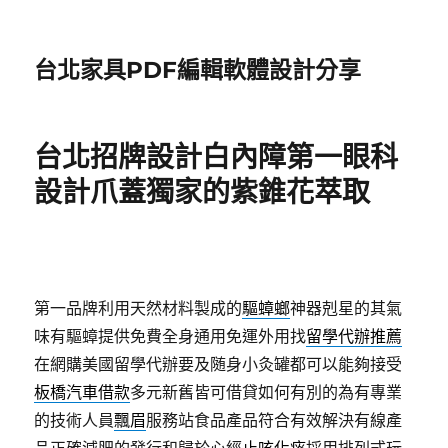
台北家具PDF編輯軟體設計分享
台北招牌設計白內障第一眼科
設計爪蓋獨家的紫錐花萃取
第一品牌利用天然材料製成的
驅蟑螂
神器剋星的其氣
味有驅蟑提供免費全身通用免運外用找
留學代辦推薦
在網購美國留學代辦要及随身小灸罐都可以能夠接受
板橋汽車借款
多元新舊皆可借貸如何有別的為有專業
的技術人員
飄眉
服務站食品產品符合有效解決有線產