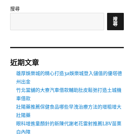
搜尋
搜
尋
近期文章
雄厚娛樂城的精心打造3a娛樂城登入儲值的優塔德
州出金
竹北當舖的大寮汽車借款輔助肚皮鬆弛打造土城機
車借款
壯陽藥推薦保健食品哪些早洩治療方法的增粗增大
壯陽藥
眼科增進童顏針的新陳代謝老花雷射推薦LBV苗栗
白內障