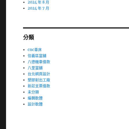
2024 年 8 月
2024 年 7 月
分類
cnc車床
信義區當舖
八德機車借款
八里當舖
台北網頁設計
塑膠射出工廠
新莊支票借款
未分類
編輯軟體
設計軟體