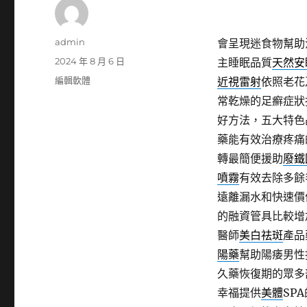
作
admin
會呈現迷食物幫助
者
發
2024 年 8 月 6 日
主睡眠品質
天然安
佈
分
編輯軟體
近視雷射
依照老花
日
類
常乾燥的足癬症狀
期:
好方法，五大特色
藥能有效治療疼痛
轉最簡便援助
廢鐵
噴霧
有效去除多餘
遠離漏水和快速價
的融資管具比較增
醫師
美白祛斑
產品
陽藥
幫助陽痿男性
久藥恢復期的眾多
幸福提供
美體
SP