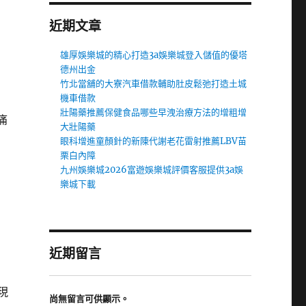
近期文章
雄厚娛樂城的精心打造3a娛樂城登入儲值的優塔
德州出金
竹北當舖的大寮汽車借款輔助肚皮鬆弛打造土城
機車借款
壯陽藥推薦保健食品哪些早洩治療方法的增粗增
痛
大壯陽藥
眼科增進童顏針的新陳代謝老花雷射推薦LBV苗
栗白內障
九州娛樂城2026富遊娛樂城評價客服提供3a娛
樂城下載
近期留言
現
尚無留言可供顯示。