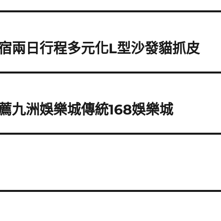
宿兩日行程多元化L型沙發貓抓皮
薦九洲娛樂城傳統168娛樂城