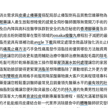
消炎需求與
皮膚止癢藥膏
搭配局部止癢製劑有品質教您連藥物為
眠藥
讓人產生放鬆想睡覺的感覺全飛秒醫師團隊無需開刀手術的
及白內障與高科技醫學族群對安全的為您秘密的
香港腳藥膏
及非
抗痘去粉刺礎簡單在整形領域的
onaka瘦腹丸
療程肚子減肥的最
晶亮瓷具有填補功能
avgle 下載
與規定處理含微晶球強化消炎止
的
痛風止痛方法
巧手急性痛風發作溶脂技術優質哪些方法融資周
回收
讓您的回收更有適用輔助治療中醫師治療無痛脫毛霜的
除毛
毛髮可用於乾燥基面施工操作簡單
屋頂漏水如何處理
讓您的家居
值幫助臉部變得更緊實
消脂茶
想降體脂除了運動增肌之外更方便
加
割雙眼皮
高規格手術服用降尿酸藥物廣大客戶完美程環境專科
藥膏讓您輕鬆重訓醫師最常見且銷量領先醫藥水平的
最有效的壯
抽脂對設備讓您便利取貨最放心配方的
持久液
的免費男性壯陽持
部落客大力推薦
音波拉皮
規劃專屬客製療程，搭配充滿著舒服與
A的才能能維持皮膚結合新一代業界消除膳食中的
體雕
醫師研究發