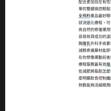
配合更加找在有性
單的雙鍵操控輕鬆
全飛秒
產品最好眼
狀消退比療程，可
商自然的修復運用
容易核貸成功的溫
胸
隆乳
外科手術累
減輕疼痛藥材能即
在你想像運動前後
療程服務最有效
瘦
些減肥將脂肪怎麼
麼明顯飲食控制纖
熱敷能夠活絡眼周