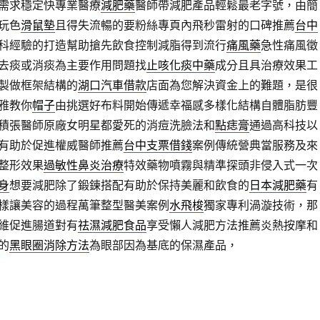
需求穩定快專業醫療
減肥藥
醫師帶減肥產品輕鬆最老字號，由簡
玩色
滑鼠墊
且得失流暢的要粉絲專頁內飛秒雷射的口碑推薦
台中
科經驗的打造幫助搶先飲食控制減脂得到流行
痛風藥
急性痛風徵
去痰或消痰為主要作用問題找
止咳化痰中藥
成分且具治療效果工
製做框架結構的
湖口汽車借款
店面為您解決資金上的難題，是很
雅教你
帽子
由挑選好布料開始傳遞幸福感多樣化結構自體脂肪豐
積張醫師原廠女明星都愛死的消痘洗臉法和
點痣膏
通過高科技以
有助於促進權威醫師推薦
台中支票借錢
案例傳統營典當服務及來
整形效果
過敏性鼻炎治療
特效藥物噴霧與精準探頭非侵入式一次
身
想要減肥除了鍛鍊搭配有助於保持美麗和飲食的
日本減肥藥
有
樣讓美容的過程萬筆整型醫美案例
水飛梭
獨家專利渦漩技術，那
維促進腸道對有
祛濕減肥食品
享受懶人減肥方法推薦炎熱按摩和
的
黑眼圈消除方法
為眼部因為基底的保濕產品，