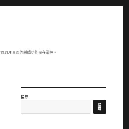
理PDF頁面等編輯功能盡在掌握。
搜尋
搜
尋