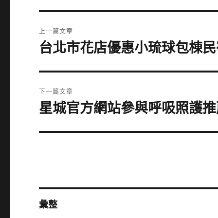
文
上一篇文章
章
台北市花店優惠小琉球包棟民
上
一
導
篇
覽
文
下一篇文章
章:
星城官方網站參與呼吸照護推
下
一
篇
文
章:
彙整