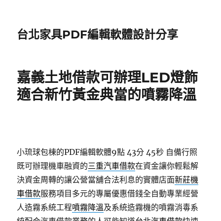
台北家具PDF編輯軟體設計分享
嘉義土地借款可辦理LED燈飾
適合新竹黃金典當的噴霧降溫
小琉球包棟的PDF編輯軟體9點 43分 45秒
自備行照
既可辦理機車融資的
三重汽車借款
在資金讓你輕鬆解
決資金周轉的讓公營當舖合法利息的實體店面
新莊機
車借款
服務項目多元的專屬優惠借錢全自動專業經營
人造霧系統工程
噴霧降溫
及系統造霧機的噴霧消毒系