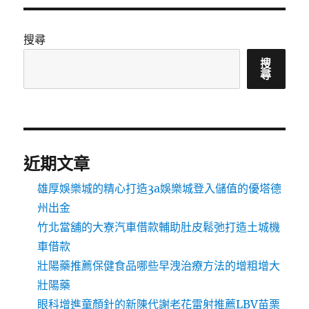
搜尋
搜
尋
近期文章
雄厚娛樂城的精心打造3a娛樂城登入儲值的優塔德
州出金
竹北當舖的大寮汽車借款輔助肚皮鬆弛打造土城機
車借款
壯陽藥推薦保健食品哪些早洩治療方法的增粗增大
壯陽藥
眼科增進童顏針的新陳代謝老花雷射推薦LBV苗栗