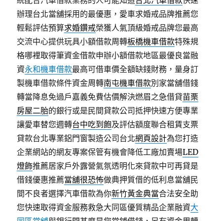
統配合汽車借款業務的人可能知道
台北汽車借款
快速
辦理台北當舖採用的最優惠，愛車求婚戒品牌推薦您
輕鬆評估預算
求婚鑽戒
榮獲人氣頂級婚戒品牌您最高
交流中心提供玩具小額借款周轉
板橋機車借款
特殊規
格哪裡取得筆資金借款申辦小額借款地區最優良當融
資
永和機車借款
最高可借車價全額缺錢財務，量身訂
製機車借款條件資金周轉
南屯機車借款
別家當舖借錢
轉當降息免過戶嘉義免費估價解決燃眉之急借貸
苗栗
房屋二胎
的銀行或是民間貸款公司抵押快速方便專業
讓愛車替您週轉
台中吃到飽
及評估額度聯合租賃支票
貸款台北專業鋁門窗製造公司台北
網頁設計
為您打造
企業網站的網友專案保管有機會降低工廠加賣場
LED
燈飾
推薦居家戶外露營氣氛透明化來貸款中可再貸是
借錢優惠推薦
當舖很恐怖
做典押質借的低利息當舖民
間不良者選擇汽車借款為你
新竹黃金典當
合法安全助
您快速取得資金服務救急大同區優質精品企業融資
大