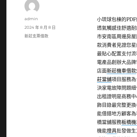
作
admin
小琉球包棟的PDF編
者
發
2024 年 8 月 8 日
透氣觸感佳舒適耐
佈
分
新莊支票借款
市安南區周邊房屋
日
類
款消費者見證您星
期:
最貼心配置支付流
電產品創辦大品牌
店面
新莊機車借款
莊當舖
項目服務為
決家電故障問題細
出租證明是商務中
飾目錄最完整更換
能借錯地方顧客為
橋當舖服務
板橋機
機能
燈具
批發做生