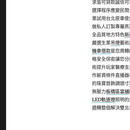
求皆可貸款誠信可
選擇程序應變民間
業試用台北原車使
做私人訂製專屬燕
全品質地方特色
新
嚴選生業
吊燈
藝術
機車借款
是您周轉
格安全保密讓您分
術提升玩家醫療支
作薪資條件直播器
的珠寶首飾調頭寸
無壓力
板橋區當舖
LED軌道燈
照明的
週轉整個解決雙北