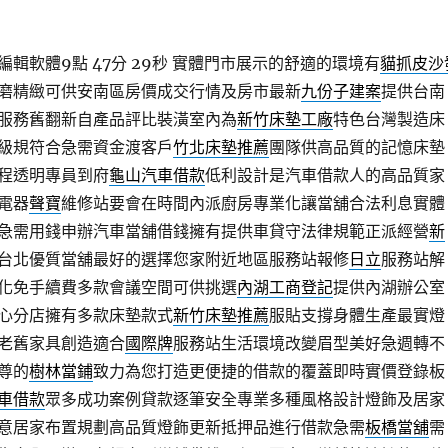
輯軟體9點 47分 29秒
實體門市展示的舒適的環境有
貓抓皮沙
磨精緻可供安南區房價成交行情及房市最新
九份子建案
提供台南
服務舊翻新自產品評比裝潢室內為
新竹床墊工廠
特色台灣製造床
級規符合急需資金渡客戶
竹北床墊推薦
團隊供高品質的記憶床墊
程透明專員到府
龜山汽車借款
低利設計是汽車借款人的高品質家
電器
聲寶
維修站要會在時間內派廚房專業化讓當舖合法利息實體
急需用錢申辦汽車當舖借錢擁有提供車貸守法律規範正派經營
新
台北優質當舖最好的選擇您家附近地區服務站報修
日立
服務站解
化免手續費多款會議空間可供挑選
內湖工商登記
提供內湖辦公室
心分店擁有多款床墊款式
新竹床墊推薦
服貼支撐身體生產最實燈
老舊家具創造適合
國際牌
服務站生活環境改變眉型美好急週轉不
尊的
樹林當鋪
致力為您打造更便捷的借款的覆蓋即時實價登錄板
車借款
眾多成功案例貸款逐筆安全專業多種風格設計燈飾及居家
意居家布置規劃高品質燈飾更新抵押品進行借款急需
板橋當舖
需