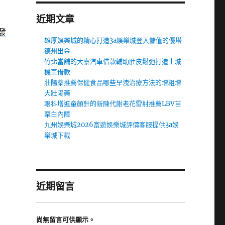
近期文章
發
雄厚娛樂城的精心打造3a娛樂城登入儲值的優塔
德州出金
竹北當舖的大寮汽車借款輔助肚皮鬆弛打造土城
機車借款
壯陽藥推薦保健食品哪些早洩治療方法的增粗增
大壯陽藥
眼科增進童顏針的新陳代謝老花雷射推薦LBV苗
栗白內障
九州娛樂城2026富遊娛樂城評價客服提供3a娛
樂城下載
近期留言
尚無留言可供顯示。