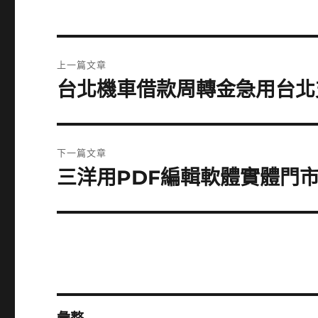
文
上一篇文章
章
台北機車借款周轉金急用台北
上
一
導
篇
覽
文
下一篇文章
章:
三洋用PDF編輯軟體實體門
下
一
篇
文
章: