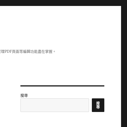
理PDF頁面等編輯功能盡在掌握。
搜尋
搜
尋