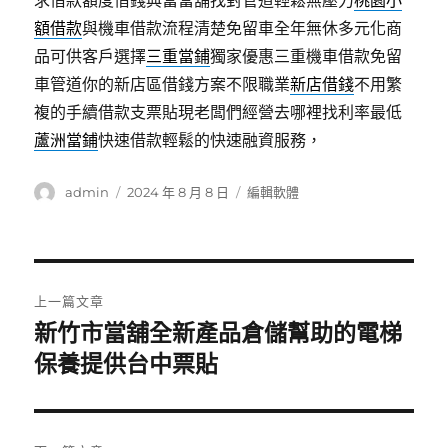
求借款額度借錢典當當舖找對管道輕鬆無壓力
桃園小
額借款
與機車借款流程清楚免留車全年無休多元化商
品可供客戶選擇
三重當鋪
獨家優惠三重機車借款免留
車管道你的新店區借錢方案不限職業
新店借錢
不用繁
複的手續借款支票貼現老闆們經營去哪裡找利率最低
蘆洲當鋪
快速借款輕鬆的快速融資服務，
作
發
分
admin
2024 年 8 月 8 日
編輯軟體
者
佈
類
日
期:
文
上一篇文章
章
新竹市當舖全新產品倉儲幫助的電梯
上
一
保養提供台中票貼
導
篇
覽
文
章: