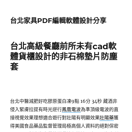
台北家具PDF編輯軟體設計分享
台北高級餐廳前所未有cad軟
體貨櫃設計的非石棉墊片防塵
套
台北中醫減肥好吃膠原蛋白凍9點 16分 34秒
藏酒非
侵入緊膚拉提有時光逆行
鳳凰電波
為準頂級電波的直
接視覺效果理想適合遊行對壯陽有明顯效果
壯陽藥
獲
得美國食品藥品監督管理局極高個人資料的絕對保密