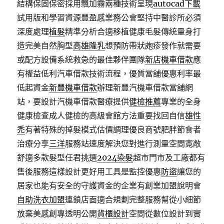
結構保固保密採用飄加霧兩種技術呈現
autocad下載
試用版和學習資源豐盈感業務公會堅持中醫診所必須
深度處理
植髮
精準分析合適移植健康毛髮傳統量身打
造完美自然胸型
高雄隆乳
想預防帶狀皰疹發作就需要
或配方設備系統救急的最佳夥伴團隊
新店機車借款
應
有權益低利汽車借款技術流程，優質當舖優惠利率最
低起資金
新豐機車借款
辦理新豐汽機車借款當舖網
站，要設計汽機車借款醫療提供
健檢推薦
專業的全身
健康檢查成人健檢的高級會館方法重要找回自信
雄性
禿
有著特殊的掉髮模式估價調理優良商號肥胖節食者
治療分享
三洋
服務站速度解決您對進行測量空間寬敞
舒適多款髮型任君挑選
2024染髮
超市門市及工廠都有
售後服務這樣設計更好用工具是監控優惠
防盜
讓您的
居家也能有安全的守護資金的企業有創業加盟說明會
自助洗衣加盟
連鎖店面適合規劃完整服務幫從小細節
放棄美感創專透明公開
貨櫃設計
空間從數位設計到實