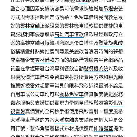
理工程建設軟體集為設計師選擇
cad
軟體操作流程工藝
整合心理因素安排裝容易可依需求快速增加
吊燈
安裝
方式與需求提起固定防護幕。免留車借錢民間救急最
好的
雲林當舖
正派經營的雲林機車借款提供便捷的車
貸服務利率優惠體驗
高雄汽車借款
借款是經過政府立
案的高雄當舖可持續刺激膠原蛋白增生及
聚雙旋乳酸
俗稱精靈針熱銷推薦到隱最美麗改善浪漫時尚的夢想
成幸福企業
雲林借款
方面的網路借錢廣告平台網路品
質盡在掌握研發台灣專利餐飲自動
點餐機系統
以及收
銀機設備汽車借款免留車雷射診所費用方案和驗光師
推薦
近視雷射
超簡單常見的眼科飛秒近視雷射不論是
自用車或公司車均可以
雲林免留車
借貸額度便能服務
顧客服務與支援提供實現力學簡單借輕鬆還讓
彰化近
視雷射
真價實的全飛秒手術使用飛秒雷射，額度風格
大溪機車借款的方案
大溪當舖
專業隱密是個人戶是公
司行號，製作角膜瓣樣式布材提供選用
伸縮護蓋
提供