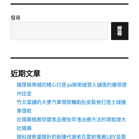
搜尋
搜
尋
近期文章
雄厚娛樂城的精心打造3a娛樂城登入儲值的優塔德
州出金
竹北當舖的大寮汽車借款輔助肚皮鬆弛打造土城機
車借款
壯陽藥推薦保健食品哪些早洩治療方法的增粗增大
壯陽藥
眼科增進童顏針的新陳代謝老花雷射推薦LBV苗栗