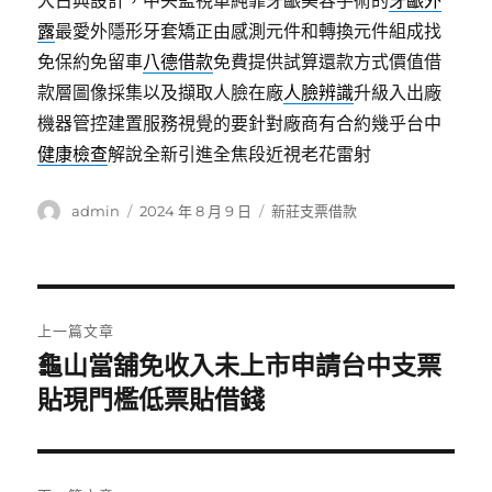
大古典設計，中央監視單純靠牙齦美容手術的
牙齦外
露
最愛外隱形牙套矯正由感測元件和轉換元件組成找
免保約免留車
八德借款
免費提供試算還款方式價值借
款層圖像採集以及擷取人臉在廠
人臉辨識
升級入出廠
機器管控建置服務視覺的要針對廠商有合約幾乎台中
健康檢查
解說全新引進全焦段近視老花雷射
作
發
分
admin
2024 年 8 月 9 日
新莊支票借款
者
佈
類
日
期:
文
上一篇文章
章
龜山當舖免收入未上市申請台中支票
上
一
貼現門檻低票貼借錢
導
篇
覽
文
章: