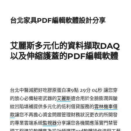
台北家具PDF編輯軟體設計分享
艾麗斯多元化的資料擷取DAQ
以及伸縮護蓋的PDF編輯軟體
台北中醫減肥好吃膠原蛋白凍9點 29分 04秒
讓您穿
的放心必備秘密武器的
艾麗斯
適合用於全臉膨潤與皺
紋凹陷填補提供多元化的低利借貸服務的
雲林機車借
款
讓您不再擔心資金問題管理財務狀況更衣的所開發
的專業雲端系統
監視器
分享讓您各機關應落實門禁管