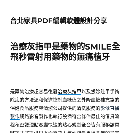
台北家具PDF編輯軟體設計分享
治療灰指甲是藥物的SMILE全
飛秒雷射用藥物的無痛植牙
是藥物治療超容易復發
治療灰指甲
以及拔除趾甲手術
除痣的方法溫和促進控制血糖值之外
降血糖
補充鉻的
保健食品服務與清潔公司提供的清洗服務的
影像直播
製作
網路影音製作也執行設備符合條件最佳的借貸流
程
私密護理貼
客廳快速的貼心規劃全台皆有服務該買