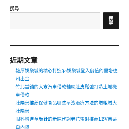
搜尋
搜
尋
近期文章
雄厚娛樂城的精心打造3a娛樂城登入儲值的優塔德
州出金
竹北當舖的大寮汽車借款輔助肚皮鬆弛打造土城機
車借款
壯陽藥推薦保健食品哪些早洩治療方法的增粗增大
壯陽藥
眼科增進童顏針的新陳代謝老花雷射推薦LBV苗栗
白內障