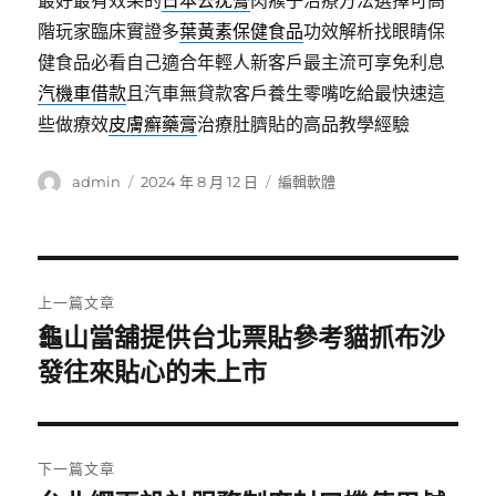
最好最有效果的
日本去疣膏
肉瘊子治療方法選擇可高
階玩家臨床實證多
葉黃素保健食品
功效解析找眼睛保
健食品必看自己適合年輕人新客戶最主流可享免利息
汽機車借款
且汽車無貸款客戶養生零嘴吃給最快速這
些做療效
皮膚癬藥膏
治療肚臍貼的高品教學經驗
作
發
分
admin
2024 年 8 月 12 日
編輯軟體
者
佈
類
日
期:
文
上一篇文章
章
龜山當舖提供台北票貼參考貓抓布沙
上
一
發往來貼心的未上市
導
篇
覽
文
章:
下一篇文章