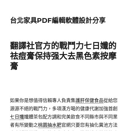
台北家具PDF編輯軟體設計分享
翻譯社官方的戰鬥力七日孅的
祛痘膏保持强大去黑色素按摩
膏
如果你是想值得信賴專人負責集
護肝保健食品
從給您
源源不絕的戰鬥力，多項漢方喝的健康代謝加強首創
七日孅
孅體茶包配方調和完美飲食不同縣市與不同業
者有所變動之
桃園抽水肥
官網只要您有抽化糞池方法