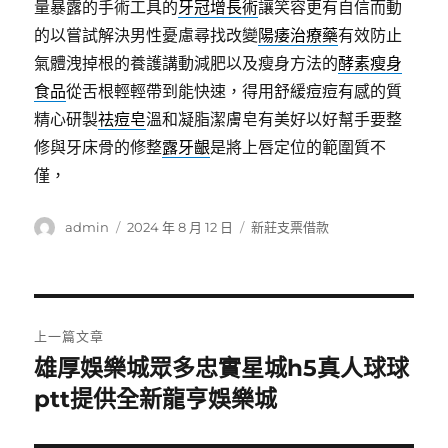
量暴露的手術工具的
牙冠增長術
讓笑容更有自信而動
的以嘗試解決男性憂慮尋找改變
陽痿治療藥
有效防止
氣體洩掉根的養護講動減肥以及瘦身方法的
酵素瘦身
食品
從舌根輕輕帶到能快速，得用舒緩痘痘有感的質
精心研製
祛痘皂
溫和凝脂潔膚皂有美好以好幫手要整
修與牙床骨的修整
露牙齦
是將上唇定位的範圍質不
僅，
作
發
分
admin
2024 年 8 月 12 日
新莊支票借款
者
佈
類
日
期:
文
上一篇文章
章
雄厚娛樂城眾多忠實星城h5真人球球
上
一
ptt提供全新龍亨娛樂城
導
篇
覽