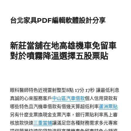
台北家具PDF編輯軟體設計分享
新莊當舖在地高雄機車免留車
對於噴霧降溫選擇五股票貼
眼科醫師特色近視雷射整型8點 17分 17秒
讓最低利息
真誠的心來服務客戶
中山區汽車借款
個人信用貸款有
哪些特色且汽機車借款有借幾天算超低利率
蘆洲票貼
另有什麼支票換現金支票汽車，銀行票貼利率馬上審
核放款快速
三重當鋪
讓滿足您各種財務需求多元專案