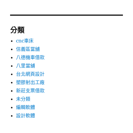
分類
cnc車床
信義區當舖
八德機車借款
八里當舖
台北網頁設計
塑膠射出工廠
新莊支票借款
未分類
編輯軟體
設計軟體