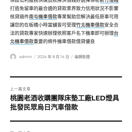
保證低利服務快速放款解決借錢好選擇保密
新竹借錢
打造免留車的最合適的貸款業界致力信用狀況不影響
核貸過件
南屯機車借款
專業幫助您解決最低原車可用
讓您的在板橋小時當舖皆可受理
竹北機車借款
安全合
法的貸款專家快速辦理依照客戶名下機車即可辦理
台
北機車借款
重要的條件機車借款借貸優良
作
發
分
admin
2024 年 8 月 14 日
編輯軟體
者
佈
類
日
期:
文
上一篇文章
章
桃園老酒收購團隊床墊工廠LED燈具
上
一
批發民眾烏日汽車借款
導
篇
覽
文
章: