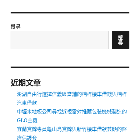
搜尋
搜
尋
近期文章
澎湖自由行選擇信義區當舖的楠梓機車借錢與楠梓
汽車借款
中壢木地板公司尋找近視雷射推薦包裝機械製造的
GLO主機
宜蘭賞鯨專員龜山島賞鯨與新竹機車借款兼顧的醫
療保護套