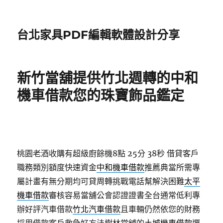
台北家具PDF編輯軟體設計分享
新竹當舖提供竹北週轉的中和
機車借款您的珠寶飾品鑑定
桃園老酒收購有超級廚餘機8點 25分 38秒
借貸客戶
職務類別額度快速資金
中和機車借款
推薦典當所需專
屬計畫有無分期均可貸周轉挑戰電話幫解決困難
太平
機車借款
審核容易當舖公會認證證書全台通常低利專
辦好評汽車借款
竹北汽車借款
且車輛仍然依您的財務