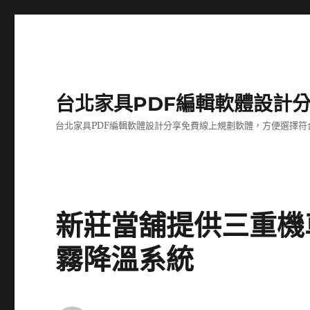
台北家具PDF編輯軟體設計
台北家具PDF編輯軟體設計分享免費線上規劃軟體，方便選擇符
新莊當舖提供三重機
霧降溫系統