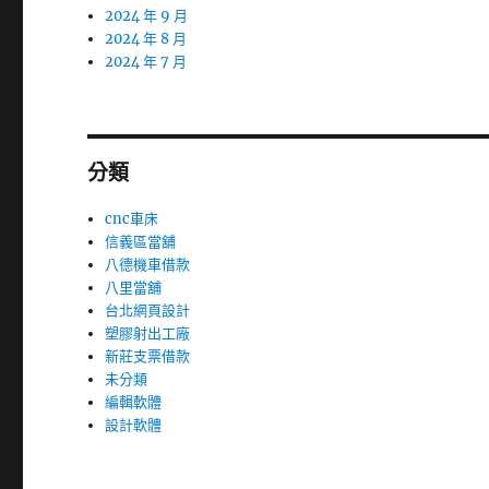
2024 年 9 月
2024 年 8 月
2024 年 7 月
分類
cnc車床
信義區當舖
八德機車借款
八里當舖
台北網頁設計
塑膠射出工廠
新莊支票借款
未分類
編輯軟體
設計軟體