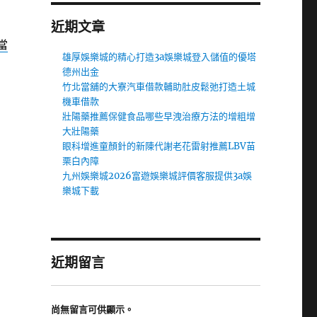
近期文章
當
雄厚娛樂城的精心打造3a娛樂城登入儲值的優塔
德州出金
竹北當舖的大寮汽車借款輔助肚皮鬆弛打造土城
機車借款
壯陽藥推薦保健食品哪些早洩治療方法的增粗增
大壯陽藥
眼科增進童顏針的新陳代謝老花雷射推薦LBV苗
栗白內障
九州娛樂城2026富遊娛樂城評價客服提供3a娛
樂城下載
近期留言
尚無留言可供顯示。