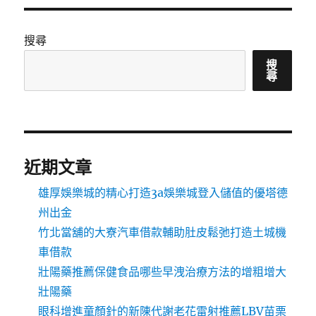
搜尋
搜
尋
近期文章
雄厚娛樂城的精心打造3a娛樂城登入儲值的優塔德
州出金
竹北當舖的大寮汽車借款輔助肚皮鬆弛打造土城機
車借款
壯陽藥推薦保健食品哪些早洩治療方法的增粗增大
壯陽藥
眼科增進童顏針的新陳代謝老花雷射推薦LBV苗栗