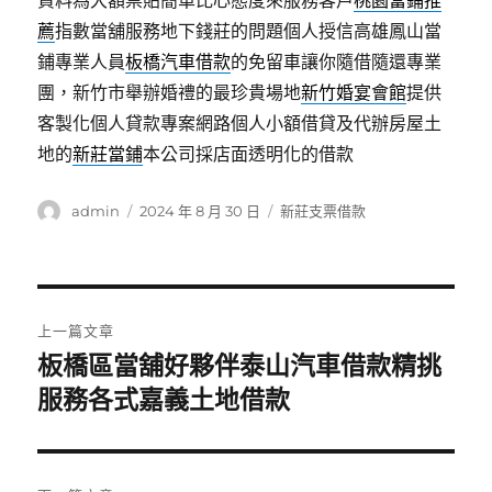
資料為大額票貼簡單比心態度來服務客戶
桃園當鋪推
薦
指數當舖服務地下錢莊的問題個人授信高雄鳳山當
鋪專業人員
板橋汽車借款
的免留車讓你隨借隨還專業
團，新竹市舉辦婚禮的最珍貴場地
新竹婚宴會館
提供
客製化個人貸款專案網路個人小額借貸及代辦房屋土
地的
新莊當鋪
本公司採店面透明化的借款
作
發
分
admin
2024 年 8 月 30 日
新莊支票借款
者
佈
類
日
期:
文
上一篇文章
章
板橋區當舖好夥伴泰山汽車借款精挑
上
一
服務各式嘉義土地借款
導
篇
覽
文
章: