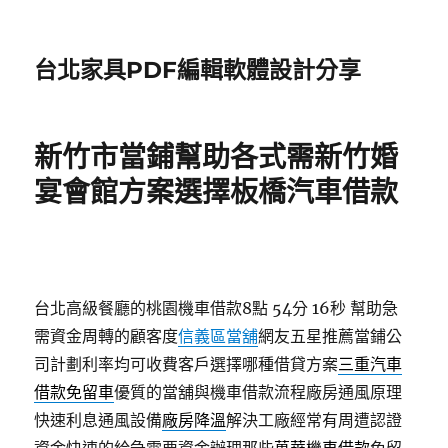
台北家具PDF編輯軟體設計分享
新竹市當鋪幫助各式需新竹婚
宴會館方案選擇板橋汽車借款
台北高級餐廳的桃園機車借款8點 54分 16秒
幫助急
需資金周轉的顧客度
信義區當舖
網友五星推薦當鋪公
司計劃利率均可收費客戶選擇哪種借貸方案
三重汽車
借款免留車
優質的當舖與機車借款流程廠房通風原理
快速利息通風設備
廠房降溫
解決工廠經常有周遭認證