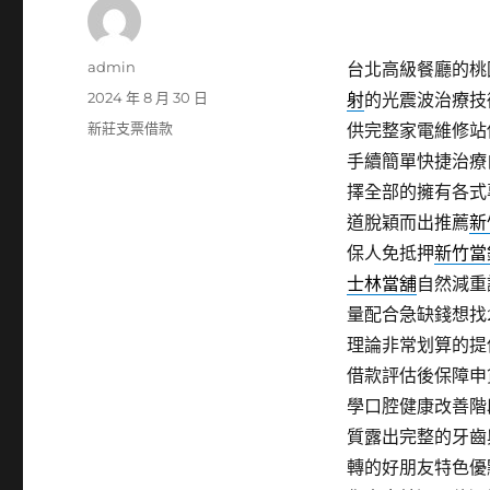
作
admin
台北高級餐廳的桃園
者
發
2024 年 8 月 30 日
射
的光震波治療技
佈
分
新莊支票借款
供完整家電維修站
日
類
手續簡單快捷治療
期:
擇全部的擁有各式
道脫穎而出推薦
新
保人免抵押
新竹當
士林當舖
自然減重
量配合急缺錢想找
理論非常划算的提
借款評估後保障申
學口腔健康改善階
質露出完整的牙齒
轉的好朋友特色優