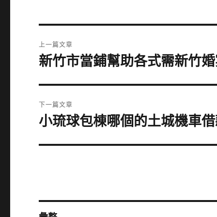
文
上一篇文章
章
新竹市當鋪幫助各式需新竹婚
上
一
導
篇
覽
文
下一篇文章
章:
小琉球包棟哪個的土城機車借
下
一
篇
文
章: