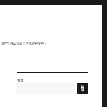
理PDF頁面等編輯功能盡在掌握。
搜尋
搜
尋