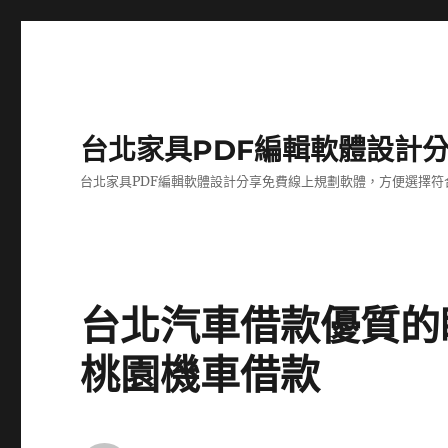
台北家具PDF編輯軟體設計
台北家具PDF編輯軟體設計分享免費線上規劃軟體，方便選擇符
台北汽車借款優質的
桃園機車借款