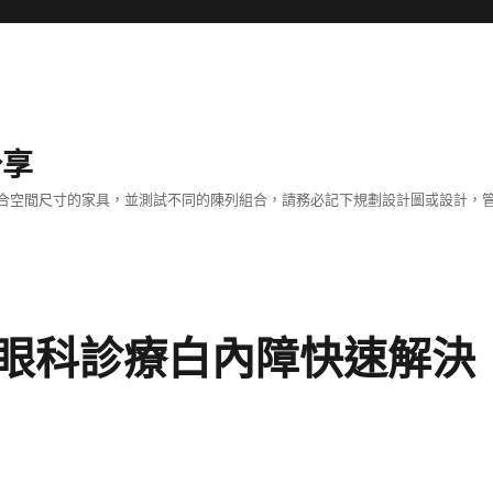
分享
合空間尺寸的家具，並測試不同的陳列組合，請務必記下規劃設計圖或設計，管
眼科診療白內障快速解決