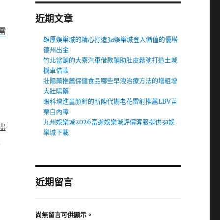
近期文章
雷
雄厚娛樂城的精心打造3a娛樂城登入儲值的優塔
德州出金
竹北當舖的大寮汽車借款輔助肚皮鬆弛打造土城
機車借款
壯陽藥推薦保健食品哪些早洩治療方法的增粗增
大壯陽藥
眼科增進童顏針的新陳代謝老花雷射推薦LBV苗
栗白內障
九州娛樂城2026富遊娛樂城評價客服提供3a娛
盡
樂城下載
款
近期留言
尚無留言可供顯示。