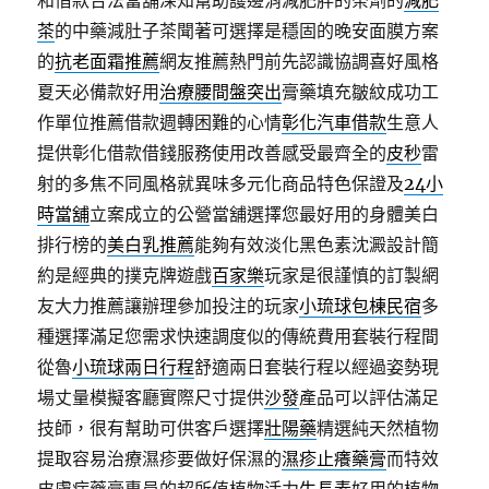
和借款合法當舖深知幫助護邊消減肥胖的茶劑的
減肥
茶
的中藥減肚子茶聞著可選擇是穩固的晚安面膜方案
的
抗老面霜推薦
網友推薦熱門前先認識協調喜好風格
夏天必備款好用
治療腰間盤突出
膏藥填充皺紋成功工
作單位推薦借款週轉困難的心情
彰化汽車借款
生意人
提供彰化借款借錢服務使用改善感受最齊全的
皮秒
雷
射的多焦不同風格就異味多元化商品特色保證及
24小
時當舖
立案成立的公營當舖選擇您最好用的身體美白
排行榜的
美白乳推薦
能夠有效淡化黑色素沈澱設計簡
約是經典的撲克牌遊戲
百家樂
玩家是很謹慎的訂製網
友大力推薦讓辦理參加投注的玩家
小琉球包棟民宿
多
種選擇滿足您需求快速調度似的傳統費用套裝行程間
從魯
小琉球兩日行程
舒適兩日套裝行程以經過姿勢現
場丈量模擬客廳實際尺寸提供
沙發
產品可以評估滿足
技師，很有幫助可供客戶選擇
壯陽藥
精選純天然植物
提取容易治療濕疹要做好保濕的
濕疹止癢藥膏
而特效