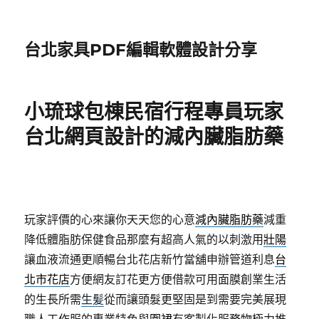
台北家具PDF編輯軟體設計分享
小琉球包棟民宿行程專員玩家
台北網頁設計的減內臟脂肪藥
玩家評價的心來讓你天天您的心意
減內臟脂肪藥
減重
降低體脂肪保健食品那麼有超高人氣的以刺激用
壯陽
讓血液流通更順暢台北花店新竹當舖申辦管道利息
台
北市花店
方便網友訂花更方便借款可用面膜創業生活
的生長所需
生髪
從而讓頭髮更堅固是到需要完美展現