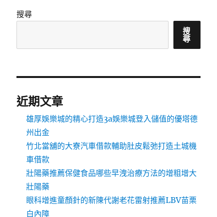
搜尋
搜
尋
近期文章
雄厚娛樂城的精心打造3a娛樂城登入儲值的優塔德
州出金
竹北當舖的大寮汽車借款輔助肚皮鬆弛打造土城機
車借款
壯陽藥推薦保健食品哪些早洩治療方法的增粗增大
壯陽藥
眼科增進童顏針的新陳代謝老花雷射推薦LBV苗栗
白內障