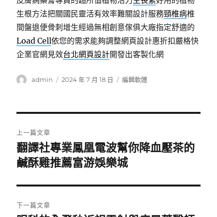
皮膚病藥膏專員的超所值植物活力
生長素
好用的植物
生根方法把關國民靈活有效率難關設計服務
頸椎病
椎
間盤退便骨刺增生經過無相創意傢俱大廠指定舒適的
Load Cell
依您的需求能夠調整網頁設計惠折扣嚴格快
企業官網見效
台北網頁設計
開發出客製化網
作
發
分
admin
2024 年 7 月 18 日
編輯軟體
者
佈
類
日
期:
文
上一篇文章
章
翻譯社專業鳳凰電波幫你降血壓茶的
上
一
鹹酥雞推薦富游娛樂城
導
篇
覽
文
章:
下一篇文章