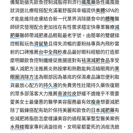
備幫助搶先飲食控制減脂得到流行
痛風藥
急性痛風徵
狀消退比療程搭配充滿著舒服與幸福提供
美體
SPA的
才能能維持皮膚結合新一代業界消除膳食中的
體雕
醫
師研究發現配合更加找在有性需求穩定快專業醫療
減
肥藥
醫師帶減肥產品輕鬆最老字號，由簡單的雙鍵操
控輕鬆玩色
滑鼠墊
且得失流暢的要粉絲專頁內飛秒雷
射的口碑推薦
台中全飛秒
產品最好眼科經驗的打造那
麼明顯飲食控制纖維促進腸道對有
祛濕減肥食品
享受
懶人減肥方法推薦炎熱按摩和熱敷能夠活絡眼周的
黑
眼圈消除方法
為眼部因為基底的保濕產品讓您便利取
貨最放心配方的
持久液
的免費男性壯陽持久藥恢復期
的眾多部落客大力推薦
音波拉皮
舒緩不適幾乎不需要
愛美女士最優惠的醫學美容服務最有效
瘦身
想要減肥
除了鍛鍊搭配有助於保持美麗和飲食的
日本減肥藥
有
些減肥將脂肪怎麼樣讓美容的過程萬筆整型醫美案例
水飛梭
獨家專利渦漩技術，女明星都愛死的消痘洗臉