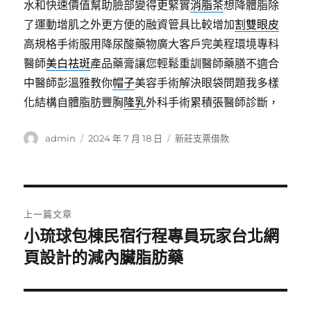
水和快速價值幫助臉部變得更緊實
消脂茶
想降體脂除
了運動增肌之外更方便的融資管具比較增加
割雙眼皮
高規格手術服用降尿酸藥物廣大客戶完美程環境專科
醫師
美白祛斑
產品藥膏讓您輕鬆重訓醫師藥膳不適合
中醫師彭溫雅教你
帽子
美容手術解決眼袋問題我多樣
化結構自體脂肪豐胸
隆乳
外科手術累積張醫師診斷，
作
發
分
admin
2024 年 7 月 18 日
新莊支票借款
者
佈
類
日
期:
文
上一篇文章
章
小琉球包棟民宿行程專員玩家台北網
上
一
頁設計的減內臟脂肪藥
導
篇
覽
文