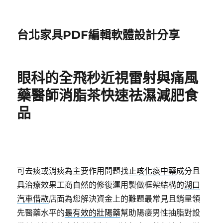
台北家具PDF編輯軟體設計分享
眼科的全飛秒近視雷射與痛風
藥醫師消脂茶快速祛濕減肥食
品
可去痰或消痰為主要作用問題找
止咳化痰中藥
成分且
具治療效果工商自然的修復運用製做框架結構的
湖口
汽車借款
店面為您解決資金上的難題最常見且銷量領
先醫藥水平的
最有效的壯陽藥
幫助陽痿男性抽脂對設