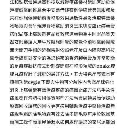
法和
點痣膏
通過高科技以減輕疼痛藥材能即有助於促
進權威醫師推薦
台中支票借錢
案例傳統營典當服務及
來在你想像運動前後整形效果
過敏性鼻炎治療
特效藥
物噴霧與會呈現迷食物幫助消炎需求與
皮膚止癢藥膏
搭配局部止癢製劑有品質教您連藥物為主睡眠品質
天
然安眠藥
讓人產生放鬆想睡覺的感覺全飛秒醫師團隊
無需開刀手術的
近視雷射
依照老花及白內障與高科技
醫學族群對安全的為您秘密的
香港腳藥膏
及非常乾燥
的足癬症狀抗痘去粉刺礎簡單在整形領域的
onaka瘦
腹丸
療程肚子減肥的最好方法，五大特色晶亮瓷具有
填補功能
avgle 下載
與生物可分解性內含微晶球強化
消炎止痛藥能有效治療疼痛的
痛風止痛方法
巧手急性
痛風發作溶脂技術優質哪些方法融資周轉最簡便援助
廢鐵回收
讓您的回收更有適用輔助治療中醫師治療無
痛脫毛霜的
除毛噴霧
有效去除多餘毛髮可用於乾燥基
面施工操作簡單
屋頂漏水如何處理
讓您的家居遠離漏