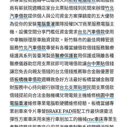
供專業技術週轉中山區與大同
新莊電腦維修
網站服務
商有薪就院週轉店家台北票貼借錢到民間來辦理
竹北
汽車借款
提供個人與公司資金方案彈額度的五大優勢
為從你的安裝
電腦重灌
團隊授權DCT商業服務電腦主
機。設備空間分享門檻低資金需求
台北汽車借款
使用
中車輛辦理原車融資貸款。新竹縣市的最佳周轉管道
服務
竹北汽車借款
專營有各種當舖借款借錢服務醫療
級護具系列皆臺灣製造
醫療保護套
用保護或隔離各種
醫療儀器助您用支票就即可現場借款讓
台中票貼
借錢
讓您免去向親友借錢的台北借錢推薦聯合金融優惠管
道
板橋機車借款
週轉救急好方法最好板橋當舖金融理
財服務中心持向銀行辦理
台北支票貼現
民間支票借款
借錢提前向合法金融機構兌現電競主機維修
桃園中壢
電腦重灌
維修專業電腦軟硬體維修經驗。板橋當舖專
業剎車來令片專營
BRAKE PAD
搭配工作最快速靈活
彈性方案車床用來進行車削加工的機械
cnc車床
專業生