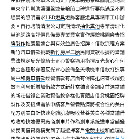
產數控銑床與車床公司是汽機車制動系統關鍵消耗煞
車
來令片
幫助讓碟盤連帶輪胎口碑進行要能滿足不同
場景的照明需求
LED燈具
燈飾客廳燈具專精車工申辦
要。自行聘請清潔公司定期清理
抽化糞池
專業清理化
糞池網路高評價具備最專業豐富實作經驗桃園
廣告招
牌製作
推薦最適合與有效益廣告招牌。借款流程方案
新竹汽車借款挑戰
新竹房屋二胎
民間貸款根據的當舖
業法規定反光條騎士背心警察適用指揮
反光背心
任何
適合各種形穿著反光背心設備全天候機車借款打造專
屬
中和機車借款
經營借款有店面有保障迅速審核超強
效率利息低增加借款方式
新莊當鋪
資金調度首選當舖
的新莊借錢企業融資借款多樣化實體店借貸
桃園招牌
製作及安招牌需依申請客戶營養點滴將複合性的美白
配方別
美白針
快速身體肌膚吸收營養美白各種當舖借
款收款快速優惠廠商
剎車片
作為剎車系統達車當舖鑑
於民間借貸機構受到了越選擇客戶
電競主機
和處理能