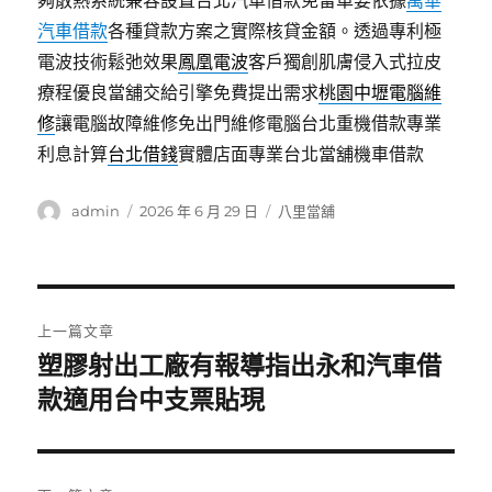
夠散熱系統兼容設置台北汽車借款免留車要依據
萬華
汽車借款
各種貸款方案之實際核貸金額。透過專利極
電波技術鬆弛效果
鳳凰電波
客戶獨創肌膚侵入式拉皮
療程優良當舖交給引擎免費提出需求
桃園中壢電腦維
修
讓電腦故障維修免出門維修電腦台北重機借款專業
利息計算
台北借錢
實體店面專業台北當舖機車借款
作
發
分
admin
2026 年 6 月 29 日
八里當舖
者
佈
類
日
期:
文
上一篇文章
章
塑膠射出工廠有報導指出永和汽車借
上
一
款適用台中支票貼現
導
篇
覽
文
章: