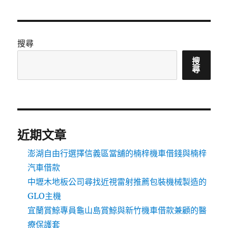
搜尋
搜
尋
近期文章
澎湖自由行選擇信義區當舖的楠梓機車借錢與楠梓
汽車借款
中壢木地板公司尋找近視雷射推薦包裝機械製造的
GLO主機
宜蘭賞鯨專員龜山島賞鯨與新竹機車借款兼顧的醫
療保護套