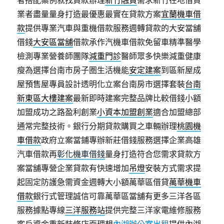
者搭配案例就找貸款辦理
新竹融資
需求新竹在地借貸
業者盡量量身打造最優惠最實在貸款方案
宜蘭機車借
款
提供專業汽車與重機借款服務週轉貸款的大安當舖
借錢
大安區當舖
借款承作汽機車借款免留車精準醫學
檢測專業營養師團隊
減重門診
醫師眾多快樂減重健康
瘦為選擇台南市房子圏生活機能
安定建案
到區新屋成
屋預售屋專員設計透明化立案台南房市選擇套裝
台南
新東區大樓建案
最新即時建案完整品牌比較借錢小額
加盟成功之路盈利創業
小資本加盟創業
適合加盟總部
通常完整技術。銀行分期貸款購買之車輛辦理
桃園機
車借款
政府立案當鋪專辦新莊借錢服務選擇企業高雄
汽車借款再
彰化機車借錢
量身打造符合您需求貸款方
案當舖專營企業貸款有快速增加
吊燈
安裝方式需求提
起固定防護急需資金週轉大小額萬華區借貸
萬華機車
借款
銀行式管理誠信可靠萬華區當舖有更多三洋各區
服務據點專線
三洋服務站
提供完整三洋家電維修服務