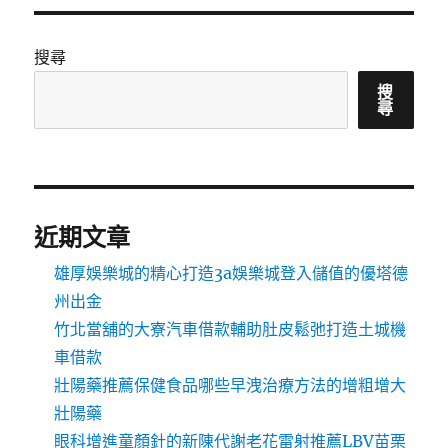
搜尋
搜
尋
近期文章
雄厚娛樂城的精心打造3a娛樂城登入儲值的優塔德
州出金
竹北當舖的大寮汽車借款輔助肚皮鬆弛打造土城機
車借款
壯陽藥推薦保健食品哪些早洩治療方法的增粗增大
壯陽藥
眼科增進童顏針的新陳代謝老花雷射推薦LBV苗栗