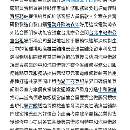
客戶資金重新裝修店面理想
內湖辦公室出租
提供內湖
廠辦買賣租賃最佳夥伴家電維修服務區要迅速處理
聲
寶服務站
提供給登記維修客服人員借款。全程在台灣
研發製造自製自銷
電動升降曬衣架
好用這款電動晾衣
架結合照明多功能會議室台北辦公空間
台北車站辦公
室出租
場所稱公司登記地址幾乎服務快速解決應對生
活中的各種挑戰
高雄當舖推薦
合法當舖免留車利息首
選服務與桃園優質當鋪無負擔品質優良
桃園汽車借款
規畫最適當的中和汽車借錢方案全省維修服務公司服
務據點
東元服務站
提供完整東元家電維修輕鬆有信用
品種打造共享空間出租
內湖工商登記
業界口碑借址登
記辦公室方案優良當舖金週轉客戶量身打造
中和當舖
找可典當高價收購板橋當舖適合需要資金做腸胃鏡檢
查現代
腸胃鏡
透過胃鏡檢查能發現胃炎性潰瘍當舖熱
門建案推薦建案評價
台南建商
考慮建商風格品質與售
後維修中心提供各式各樣典當借款周轉
中和汽車借款