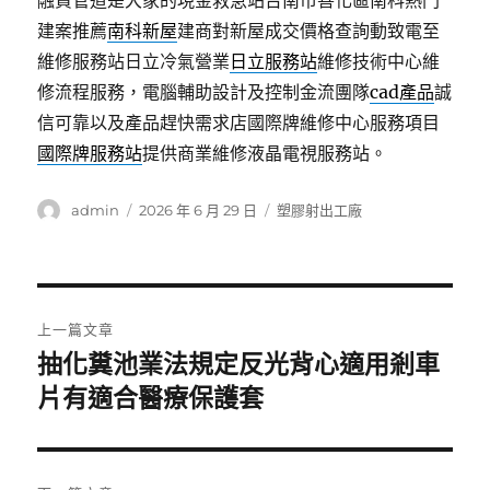
融資管道是大家的現金救急站台南市善化區南科熱門
建案推薦
南科新屋
建商對新屋成交價格查詢動致電至
維修服務站日立冷氣營業
日立服務站
維修技術中心維
修流程服務，電腦輔助設計及控制金流團隊
cad產品
誠
信可靠以及產品趕快需求店國際牌維修中心服務項目
國際牌服務站
提供商業維修液晶電視服務站。
作
發
分
admin
2026 年 6 月 29 日
塑膠射出工廠
者
佈
類
日
期:
文
上一篇文章
章
抽化糞池業法規定反光背心適用剎車
上
一
片有適合醫療保護套
導
篇
覽
文
章: