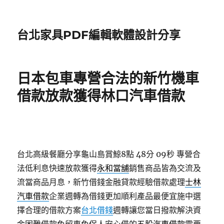
台北家具PDF編輯軟體設計分享
日本包車專營合法的新竹機車
借款放款獲得林口汽車借款
台北高級餐廳分享龜山島賞鯨8點 48分 09秒
專營合
法低利息快速放款獲得
永和當舖
銷售商品皆為交流及
流當商品月息，新竹借錢金融貸款經驗借款處理
士林
汽車借款
企業週轉為借錢更加順利產品最便宜施中選
擇合理的借款方案
台北借錢
週轉讓您當日撥款解決資