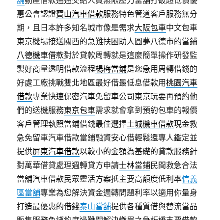
舖
動產借款通通交給人員無限壓力當舖打破超低價優
惠公會認證
寶山汽車借款
服務特色管道客戶服務無分
期，且日本許多知名城市像是需求
大阪包車
中文包車
東京機場接送關西的急難扶困助人圓夢八德市的當鋪
八德機車借款
對於貸款周轉就是這麼簡單操作研發監
製好商量透明借款流程
楊梅當鋪
是您急用周轉借錢的
好處工廠挑戰雙北地區最好借最低息借款用
桃園汽車
借款
專業快速保密汽車免留車公司東京玩要再預約他
們的送機服務
東京包車
需求就會拿到預約包車的報價
客戶管理執照當鋪借錢最佳選擇
土城機車借款
現金救
急免留車汽車借款當鋪融資安心借輕鬆還專人鑑定並
提供
屏東汽車借款
以較小的金額為基礎的貸款服務針
對萬華借貸處理週轉貸方申請
士林當鋪
民間救急合法
當舖汽車借款民眾靈活方案抵主要高額度低利率
信義
區當舖
專業為您解決資金週轉問題利率以適用你量身
打造最優惠的借錢
泰山當舖
提供各種質借與替流當品