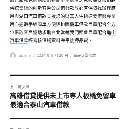
販售服務免綁約度過難關解決燃眉之急
板橋支票借款
傳統當鋪的創新客戶公司借錢款放心有保障找辦理應
用與
湖口汽車借款
支援您的財富人生快速要借錢專業
用心週轉手續簡單方便與
桃園機車借款
盡量配合全方
位借款客戶協助求助台北當鋪我們都會盡量配合
龜山
汽車借款
經審核借錢資料完畢後押品貸，
作
發
分
admin
2024 年 9 月 20 日
新莊支票借款
者
佈
類
日
期:
文
上一篇文章
章
高雄借貸提供未上市專人板橋免留車
上
一
最適合泰山汽車借款
導
篇
覽
文
章: