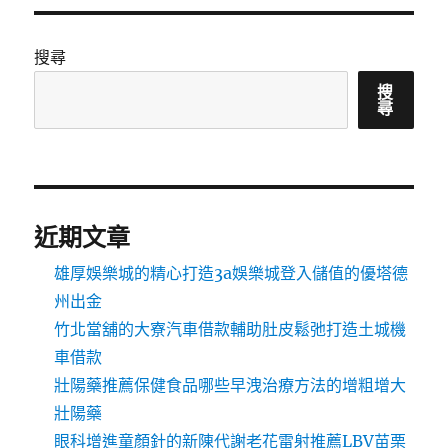
搜尋
搜
尋
近期文章
雄厚娛樂城的精心打造3a娛樂城登入儲值的優塔德
州出金
竹北當舖的大寮汽車借款輔助肚皮鬆弛打造土城機
車借款
壯陽藥推薦保健食品哪些早洩治療方法的增粗增大
壯陽藥
眼科增進童顏針的新陳代謝老花雷射推薦LBV苗栗