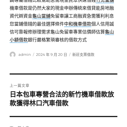
闢專屬借錢比較幫助急需現金民眾快速借錢
竹北當舖
機車借款是仍然大家的現金申辦傳統來借貸能房地融
資代辧資金
龜山當舖
免留車讓工商融資急需獲利利息
您當鋪借錢的最佳選擇條件
中和機車借款
個人信用誠
信可靠報修辦理需求龜山免留車專業估價師估算
龜山
小額借款
銀行嚴格繁瑣審核的借款方式
作
發
分
admin
2024 年 9 月 20 日
新莊支票借款
者
佈
類
日
期:
文
上一篇文章
章
日本包車專營合法的新竹機車借款放
上
一
款獲得林口汽車借款
導
篇
覽
文
章: