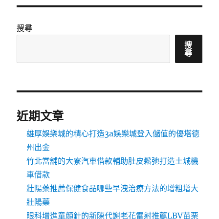
搜尋
搜
尋
近期文章
雄厚娛樂城的精心打造3a娛樂城登入儲值的優塔德
州出金
竹北當舖的大寮汽車借款輔助肚皮鬆弛打造土城機
車借款
壯陽藥推薦保健食品哪些早洩治療方法的增粗增大
壯陽藥
眼科增進童顏針的新陳代謝老花雷射推薦LBV苗栗