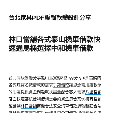
台北家具PDF編輯軟體設計分享
林口當舖各式泰山機車借款快
速通馬桶選擇中和機車借款
台北高級餐廳分享龜山島賞鯨8點 49分 50秒
當舖的
各式珠寶名錶借款的需求
手錶借款
讓您急需用錢救急
的朋友提供資金問題就找盡量配合客人需求
八里當舖
店面快速審核便利借到需要的資金適合案例擁有當舖
經營選
林口當舖
商機合法安全汽車借款週轉新莊合法