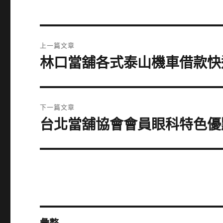
文
上一篇文章
章
林口當舖各式泰山機車借款快
上
一
導
篇
覽
文
下一篇文章
章:
台北當舖協會會員眼科特色優
下
一
篇
文
章: