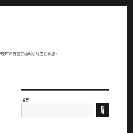
理PDF頁面等編輯功能盡在掌握。
搜尋
搜
尋