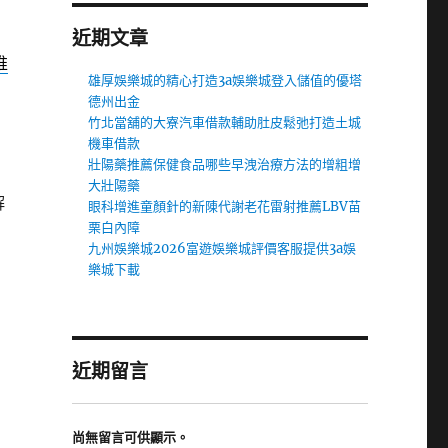
近期文章
推
雄厚娛樂城的精心打造3a娛樂城登入儲值的優塔
德州出金
竹北當舖的大寮汽車借款輔助肚皮鬆弛打造土城
機車借款
壯陽藥推薦保健食品哪些早洩治療方法的增粗增
大壯陽藥
解
眼科增進童顏針的新陳代謝老花雷射推薦LBV苗
栗白內障
九州娛樂城2026富遊娛樂城評價客服提供3a娛
樂城下載
近期留言
尚無留言可供顯示。