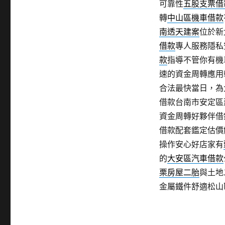
可靠性
五股支票借
轉
中山區機車借款
南透天建案
位於新
借款
專人服務隱私
款
指導不管你有機
速的資金周轉應用
合法最快當日，為
借款台南市安定區
資金周轉好夥伴借
借款配套鑑定估價
操作安心好店家有
的
大安區汽車借款
栗房屋二胎
與土地
金屬鐵件舒適松山