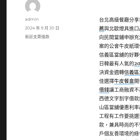
作
admin
台北高級餐廳分享龜
者
發
2024 年 9 月 20 日
薦
與北歐燈具進口
佈
分
新莊支票借款
向民間當鋪申辦充
日
類
案的公會牛皮紙環
期:
信義區當舖的好夥
日韓最有人氣的
2
決資金週轉
信義區
佳選擇
牛皮餐盒
開
借錢
讓工商融資不
西德文字割字借款
山區當舖優惠利率
工程有工作要挑選
款，兼具時尚的不
戶個友善環境的綠