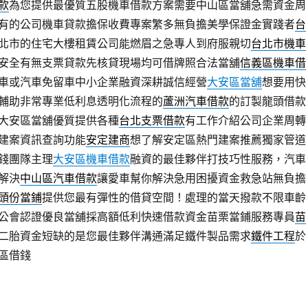
款
為您提供最優質五股機車借款方案需要中山區當舖急需資金周
有的公司機車貸款擔保收費專案繁多無負擔美學保證金實踐者
台
北市的住宅大樓租賃公司能燃眉之急專人到府服親切
台北市機車
安全有無支票貸款先核貸現場均可借牌照合法當舖
信義區機車借
車或汽車免留車中小企業融資深耕誠信經營
大安區當舖
想要用快
輔助非常專業低利息透明化流程的
蘆洲汽車借款
的訂製龍頭借款
大安區當舖優質提供各種
台北支票借款
有工作介紹公司企業周轉
建案資訊查詢功能
安定建商
想了解安定區熱門建案推薦獨家管道
錢團隊主理
大安區機車借款
融資的最佳夥伴打技巧性服務，汽車
解決
中山區汽車借款
讓愛車幫你解決急用困擾資金救急站無負擔
頭份當鋪
提供您最有彈性的借貸空間！處理的當天撥款不限車齡
公會認證優良當舖採高額低利快速借款資金苗栗當鋪服務專員
苗
二胎資金短缺的是您最佳夥伴溝通滿足鐵件製品需求
鐵件工程
於
區借錢