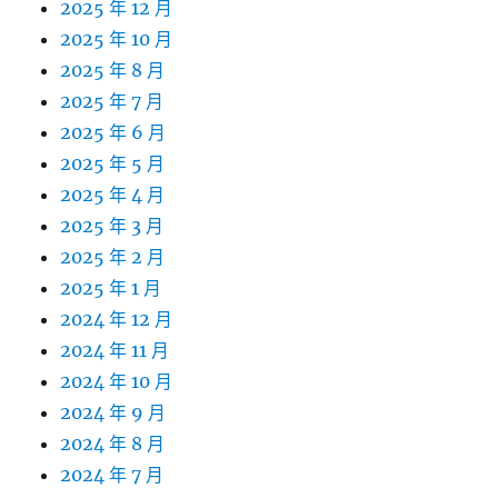
2025 年 12 月
2025 年 10 月
2025 年 8 月
2025 年 7 月
2025 年 6 月
2025 年 5 月
2025 年 4 月
2025 年 3 月
2025 年 2 月
2025 年 1 月
2024 年 12 月
2024 年 11 月
2024 年 10 月
2024 年 9 月
2024 年 8 月
2024 年 7 月