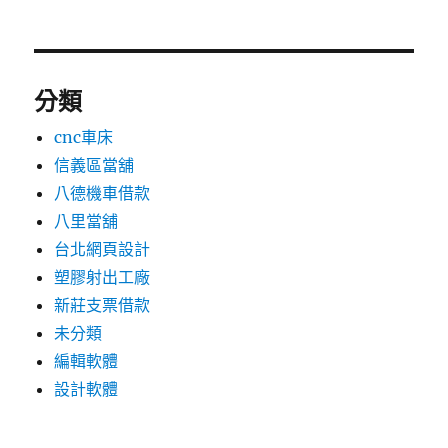
分類
cnc車床
信義區當舖
八德機車借款
八里當舖
台北網頁設計
塑膠射出工廠
新莊支票借款
未分類
編輯軟體
設計軟體