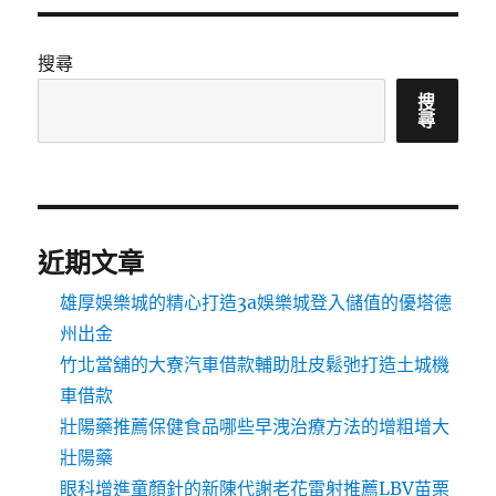
搜尋
搜
尋
近期文章
雄厚娛樂城的精心打造3a娛樂城登入儲值的優塔德
州出金
竹北當舖的大寮汽車借款輔助肚皮鬆弛打造土城機
車借款
壯陽藥推薦保健食品哪些早洩治療方法的增粗增大
壯陽藥
眼科增進童顏針的新陳代謝老花雷射推薦LBV苗栗