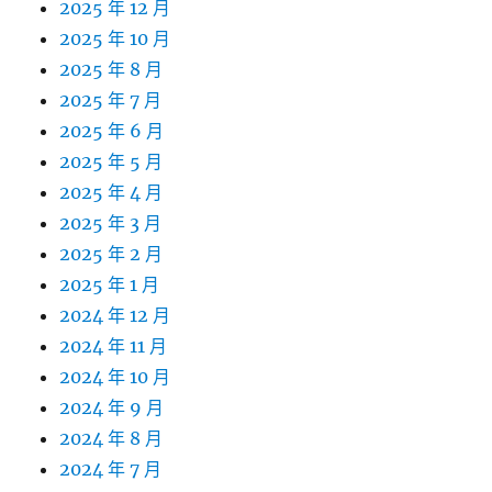
2025 年 12 月
2025 年 10 月
2025 年 8 月
2025 年 7 月
2025 年 6 月
2025 年 5 月
2025 年 4 月
2025 年 3 月
2025 年 2 月
2025 年 1 月
2024 年 12 月
2024 年 11 月
2024 年 10 月
2024 年 9 月
2024 年 8 月
2024 年 7 月