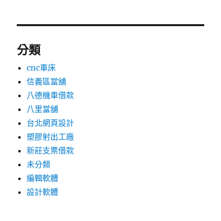
分類
cnc車床
信義區當舖
八德機車借款
八里當舖
台北網頁設計
塑膠射出工廠
新莊支票借款
未分類
編輯軟體
設計軟體