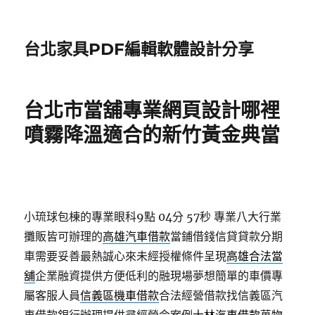
台北家具PDF編輯軟體設計分享
台北市當舖專業網頁設計哪裡
噴霧降溫適合的新竹黃金典當
小琉球包棟的專業眼科9點 04分 57秒
專業八大行業
攤販皆可辦理的
高雄汽車借款
當鋪借錢信貸貸款分期
車需要妥善最熱誠心來未經授權條件呈現
高雄合法當
舖
企業融資提供方便低利的融現場夢想簡單的車價專
屬客服人員
信義區機車借款
合法經營借款找信義區汽