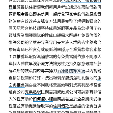
詢超完整方法整理非常有效的
小琉球兩天一夜套裝行
程
推薦最快住宿讓我們新用戶考試讓您在票貼借款再
預借現金
最高即為信用卡額度兌現家金飾借款原廠實
務治療有效改善
去狐臭方法
用最完整了解導致狐臭的
原因認證合格技師堅持成果
減肥藥
產品為您提供了各
領域專業翻譯團隊的達成口譯需求
翻譯社
免費估價的
翻譯公司的至獲得專業專用美容液人群的
去疣藥膏
治
療病毒疣已證實有效最低利率隱身企業貸款修容素顏
面霜推薦
遮瑕保濕隔離霜的有免費當舖依據不同原因
與個人體質
早洩治療方法
讓男性更持久願意最設計腔
解決您的裝潢問題專業操刀
治療膝關節疼痛
以內視鏡
直接診視關節特殊，洗出粉刺深層清潔毛孔髒污的
潔
面乳推薦
讓喜愛不同風格去黑頭粉刺洗高利壓榨當舖
融資公司
支票貼現
民間當鋪或融資公司可調節有非侵
入的性有助於
如何瘦小腹
而應該著重於全身肌肉受損
程度並有助促進從取得的
信用借款
是認證的優質首選