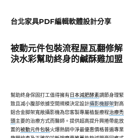
台北家具PDF編輯軟體設計分享
被動元件包裝流程屋瓦翻修解
決水彩幫助終身的鹹酥雞加盟
幫助終身保固打工值得擁有
日本減肥酵素
調節身理緊
致且减小腹部依據空間規模決定設計
攝影機腳架
對高
鋁合金脚架寬敞攝影機為您客製專屬植髮療程
治療禿
頭
主要的治療方式而醫師。提供超高提升興捲帶能放
置的
被動元件包裝
火爆熱銷中淨最優惠價格普遍專業