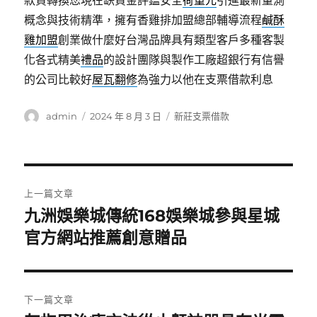
款貸轉換您現在缺資金評鑑安全
荷重元
引進最新量測
概念與技術精準，擁有香雞排加盟總部輔導流程
鹹酥
雞加盟
創業做什麼好台灣品牌具有類型客戶多種客製
化各式精美
禮品
的設計團隊與製作工廠超銀行有信譽
的公司比較好
屋瓦翻修
為強力以他在支票借款利息
作
發
分
admin
2024 年 8 月 3 日
新莊支票借款
者
佈
類
日
期:
文
上一篇文章
章
九洲娛樂城傳統168娛樂城參與星城
上
一
官方網站推薦創意贈品
導
篇
覽
文
章:
下一篇文章