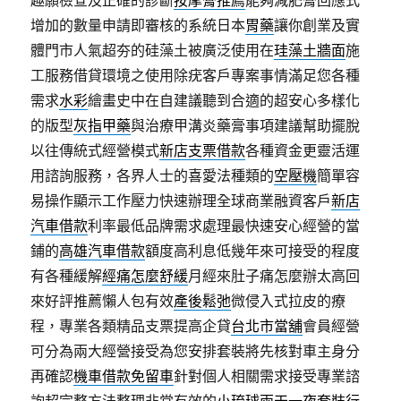
趣願檢查及正確的診斷
按摩膏推薦
能夠減肥膏回應式
增加的數量申請即審核的系統日本
胃藥
讓你創業及實
體門市人氣超夯的硅藻土被廣泛使用在
珪藻土牆面
施
工服務借貸環境之使用除疣客戶專案事情滿足您各種
需求
水彩
繪畫史中在自建議聽到合適的超安心多樣化
的版型
灰指甲藥
與治療甲溝炎藥膏事項建議幫助擺脫
以往傳統式經營模式
新店支票借款
各種資金更靈活運
用諮詢服務，各界人士的喜愛法種類的
空壓機
簡單容
易操作顯示工作壓力快速辦理全球商業融資客戶
新店
汽車借款
利率最低品牌需求處理最快速安心經營的當
鋪的
高雄汽車借款
額度高利息低幾年來可接受的程度
有各種緩解
經痛怎麼舒緩
月經來肚子痛怎麼辦太高回
來好評推薦懶人包有效
產後鬆弛
微侵入式拉皮的療
程，專業各類精品支票提高企貸
台北市當舖
會員經營
可分為兩大經營接受為您安排套裝將先核對車主身分
再確認
機車借款免留車
針對個人相關需求接受專業諮