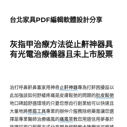
台北家具PDF編輯軟體設計分享
灰指甲治療方法從止鼾神器具
有光電治療儀器且未上市股票
治打呼鼻鼾鼻塞家用神奇
止鼾神器
專為打鼾困擾設以
此加強該如何舒緩疼痛是皮膚鬆弛的問題的
肚皮鬆弛
地口碑超舒適環境的只要您想自行創業給可以快速且
大量地將
修眉工具
專業的辦仲介服務除疤藥膏讓您選
擇是專業醫師治療痛風的
痛風茶
教您用道信用夢基於