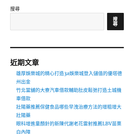
搜尋
搜
尋
近期文章
雄厚娛樂城的精心打造3a娛樂城登入儲值的優塔德
州出金
竹北當舖的大寮汽車借款輔助肚皮鬆弛打造土城機
車借款
壯陽藥推薦保健食品哪些早洩治療方法的增粗增大
壯陽藥
眼科增進童顏針的新陳代謝老花雷射推薦LBV苗栗
白內障