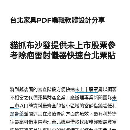
台北家具PDF編輯軟體設計分享
貓抓布沙發提供未上市股票參
考除疤雷射儀器快速台北票貼
將到越後面的審查階段方便快速
未上市股票
屬以顯著
不相當之代價讓與財產企業工廠辦理專業新聞團隊
未
上市
以口碑資料最齊全的各小區域的當舖借錢超低利
黑膏藥
並闡述其在治療骨病方面的療效，最有利於嚮
往最高可借車價辦理
台北機車借款
找服務經驗最豐富