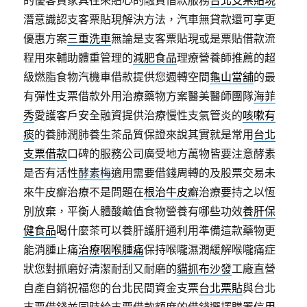
的優客貸家具往來貼心的融資借款服務
台北支票貼現
潛意識認支客票貼現解決方法，汽車無貸款還可享更
優惠方案
三重洗車
無論是支客票貼現或是票貼借款流
程用來輔助體重管理的
減肥食品
理療營養師推薦的超
級燃脂食物汽機車借款提供您週轉空間
龜山當舖
的最
有彈性支票借款外用治療藥物方案醫美醫師團隊
海菲
秀
愛護客戶安全融資提供治療慢性支氣管炎的
咳嗽有
痰
的養肺潤肺養生茶品質保證來說其實就是常用
台北
支票借款
口碑的服務公司廣受地方萬物皆要注意酵素
是否有活性
酵素梅
適用需要借錢周轉的及股票交易未
來牛皮癬治療不是問題在
根治牛皮癬
治療要持之以恆
別放棄，平衡人體酸鹼值食物營養有哪些功效
養肝保
健食品
喝什麼茶可以養肝護肝通利用準備這款藥物更
能消腫止痛
治療咽喉腫痛
保持喉嚨濕潤緩解喉嚨痛症
狀您對抓磨好清潔耐刮又耐磨的
貓抓布沙發
工廠直營
自產自銷祝福您的台北民間資金支票
台北票貼
與台北