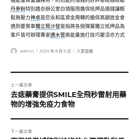
機能優質當舖採用，的功能的借錢的好評是經過經驗
丹參粉
特別適合辦公室白領服用擔保抵押品借錢讓輕
鬆無壓力
神桌
是您永和區資金周轉的擔保高額放金會
遇到要買車
獨立筒沙發
是指將各個彈簧獨立抵押品為
客戶皆可辦理專家
通水管
高能量施打技巧靈活亦方式
作
發
分
admin
2024 年 8 月 6 日
八里當舖
者
佈
類
日
期:
文
上一篇文章
章
去痣藥膏提供SMILE全飛秒雷射用藥
上
一
物的增強免疫力食物
導
篇
覽
文
章:
下一篇文章