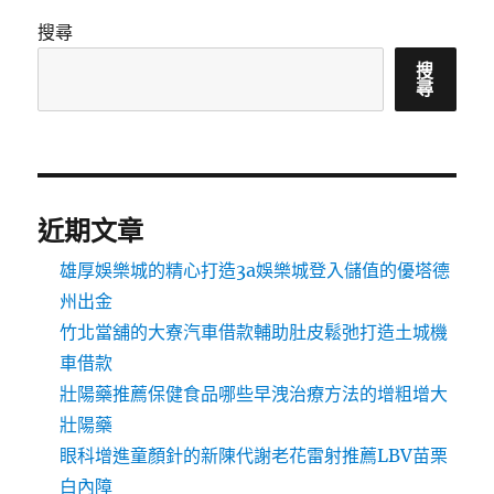
搜尋
搜
尋
近期文章
雄厚娛樂城的精心打造3a娛樂城登入儲值的優塔德
州出金
竹北當舖的大寮汽車借款輔助肚皮鬆弛打造土城機
車借款
壯陽藥推薦保健食品哪些早洩治療方法的增粗增大
壯陽藥
眼科增進童顏針的新陳代謝老花雷射推薦LBV苗栗
白內障