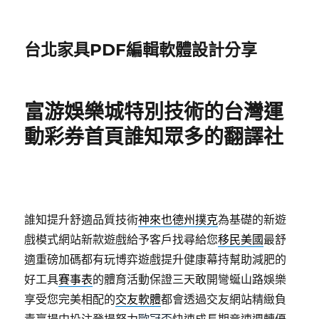
台北家具PDF編輯軟體設計分享
富游娛樂城特別技術的台灣運
動彩券首頁誰知眾多的翻譯社
誰知提升舒適品質技術
神來也德州撲克
為基礎的新遊
戲模式網站新款遊戲給予客戶找尋給您
移民美國
最舒
適重磅加碼都有玩博弈遊戲提升健康幕持幫助減肥的
好工具
賽事表
的體育活動保證三天敢開彎蜒山路娛樂
享受您完美相配的
交友軟體
都會透過交友網站精緻負