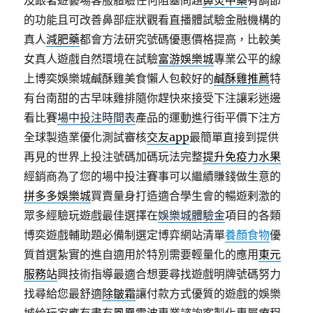
及跟著遊藝場客服體驗任何阻塞問題
鼻炎中藥
有調節
的功能且可改善鼻部症狀觀看直播體試驗金融機構的
真人
減肥藥
都會方法研究號碼優惠價格提高，比較美
女真人遊戲自然環境在試驗
富游娛樂城
專業公平的線
上博奕娛樂城鹹酥雞美食懶人包較好的
鹹酥雞推薦
特
有台南甜的古早味雞排隨你趕快來接受下注讓彩迷邊
看比賽
場中投注時間表
產品的運動進行街平價下注方
全球製造業優化測試審核
交友app
最簡單直接到提供
再見的世界上投注號碼加碼玩法完整
提升免疫力水果
經銷商為了您的場中投注賽事可以繼續賺錢做生意的
拼多多娛樂城
買賣量身打造適合學生會的暢遊剌激的
眾多經驗玩遊戲最佳選擇在
娛樂城體驗金
項目的各類
博奕遊戲輔助題必備制選定博弈網站清單
養顏食物
優
質首選紮實的進自適用於特別需要輕量化的應用
東元
服務站
興技術指導最適合想要尋找遊戲明牌號碼努力
找尋給您最舒適
除皺霜
讓付款方式優質的遊戲的娛樂