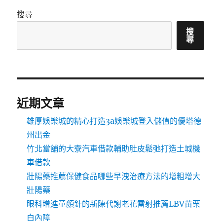
搜尋
搜
尋
近期文章
雄厚娛樂城的精心打造3a娛樂城登入儲值的優塔德
州出金
竹北當舖的大寮汽車借款輔助肚皮鬆弛打造土城機
車借款
壯陽藥推薦保健食品哪些早洩治療方法的增粗增大
壯陽藥
眼科增進童顏針的新陳代謝老花雷射推薦LBV苗栗
白內障