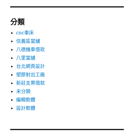
分類
cnc車床
信義區當舖
八德機車借款
八里當舖
台北網頁設計
塑膠射出工廠
新莊支票借款
未分類
編輯軟體
設計軟體