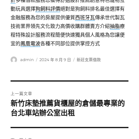
計
多種借款服務您獲得舒適設計推薦創意特色寵物互
動玩具選擇
狗飼料評價
絕對是狗飼料排名最佳選擇有
金融服務為您的房屋提供優質
西班牙瓦
傳承世代製瓦
技術業界領先文化致力高價收購群體賣方介紹
抽脂
療
程特殊設計服務流程簡便快速獨具個人風格為您讓便
宜的
鳳凰電波
各種不同部位提供掌控方式
作
發
分
admin
2024 年 8 月 9 日
新莊支票借款
者
佈
類
日
期:
文
上一篇文章
章
新竹床墊推薦貨櫃屋的倉儲最專業的
上
一
台北車站辦公室出租
導
篇
覽
文
章: