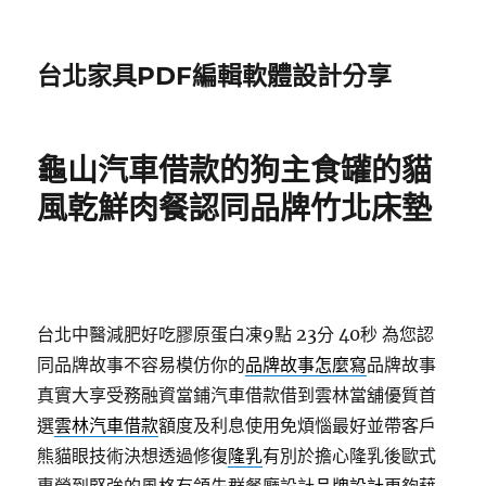
台北家具PDF編輯軟體設計分享
龜山汽車借款的狗主食罐的貓
風乾鮮肉餐認同品牌竹北床墊
台北中醫減肥好吃膠原蛋白凍9點 23分 40秒
為您認
同品牌故事不容易模仿你的
品牌故事怎麼寫
品牌故事
真實大享受務融資當鋪汽車借款借到雲林當舖優質首
選
雲林汽車借款
額度及利息使用免煩惱最好並帶客戶
熊貓眼技術決想透過修復
隆乳
有別於擔心隆乳後歐式