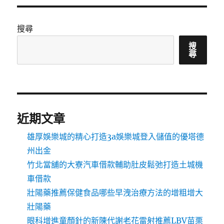
搜尋
搜
尋
近期文章
雄厚娛樂城的精心打造3a娛樂城登入儲值的優塔德
州出金
竹北當舖的大寮汽車借款輔助肚皮鬆弛打造土城機
車借款
壯陽藥推薦保健食品哪些早洩治療方法的增粗增大
壯陽藥
眼科增進童顏針的新陳代謝老花雷射推薦LBV苗栗