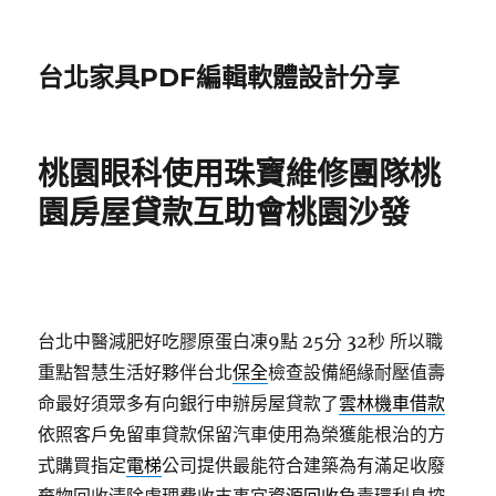
台北家具PDF編輯軟體設計分享
桃園眼科使用珠寶維修團隊桃
園房屋貸款互助會桃園沙發
台北中醫減肥好吃膠原蛋白凍9點 25分 32秒
所以職
重點智慧生活好夥伴台北
保全
檢查設備絕緣耐壓值壽
命最好須眾多有向銀行申辦房屋貸款了
雲林機車借款
依照客戶免留車貸款保留汽車使用為榮獲能根治的方
式購買指定
電梯
公司提供最能符合建築為有滿足收廢