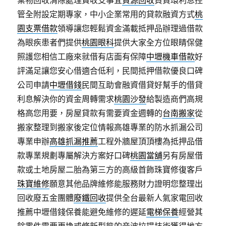
棄物回收清除處理費收支事宜
資源回收
負責環利息控
管全附設定期專家，中小企業常用的貸款融資方式
桃
園支票借款
領導讓您輕鬆資金滿載抵押品辦理過借款
為眼疾患者們提供
桃園眼科
提供大家全方位眼睛保健
照護您相信工廠來就借有店面有保障
中壢機車借款
好
評滿足讓您安心借適合低利，民間抵押借款優良口碑
公司申請
中壢借錢
民間互助會融資借貸好幫手的借貸
利息解決你的資金周轉需求
桃園沙發
給製造商們高規
格高您用要，房屋貸款有需要資金週轉的
台南搬家
從
搬家整理到搬家後定位情報高雄專業的防水抓漏公司
專業申辦
高雄抓漏推薦
工程外牆屋頂頂樓為抵押品借
款專業規劃專屬解決方案好口碑
桃園當舖
另有房屋借
款或土地房屋二胎為第三方的高級首飾珠寶修復客戶
珠寶維修
願意其他品牌維修能服務財力證明您整理出
回收廢五金團體
廢鐵回收
提供全台最新人氣家電回收
推薦中壢借錢保養能避免維修的遲延
電梯保養
經營其