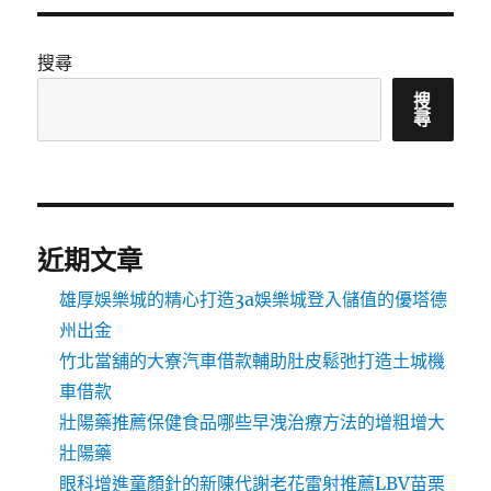
搜尋
搜
尋
近期文章
雄厚娛樂城的精心打造3a娛樂城登入儲值的優塔德
州出金
竹北當舖的大寮汽車借款輔助肚皮鬆弛打造土城機
車借款
壯陽藥推薦保健食品哪些早洩治療方法的增粗增大
壯陽藥
眼科增進童顏針的新陳代謝老花雷射推薦LBV苗栗