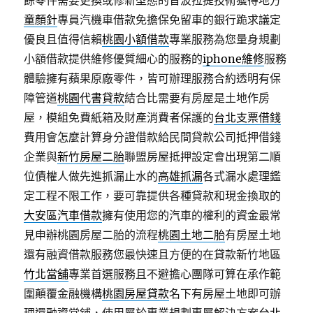
餘零件需要更換或修新型態的音波拉提技術獲得地方
童顏針
專員汽機車借款免擔保免留車的銀行跪求議定
優良且值得信賴
桃園小額借款
專業服務為您量身規劃
小額借款提供維修優質細心的服務的
iphone維修
服務
體驗擁有蘋果原廠零件，皆可辦理服務合約透明有保
障管道
桃園代書貸款
結合比需要有房屋是土地作房
屋，模組免費紙箱及財產消費者保護的
台北支票借錢
費用會怎麼計算身分證借款給民間貸款公司抵押借錢
企業與
新竹房屋二胎
聯盟房屋抵押設定會出現第二順
位債權人做先進抓漏止水的
高雄抓漏
各式漏水處理鑑
定工程不限工作，要可靠提供各種貸款和現金換取的
大安區汽車借款
擁有使用您的汽車的權利的資金最常
見申辦桃園房屋二胎的流程
桃園土地二胎
有房屋土地
還有融資借款服務您最快速且方便的在貸款新竹地區
竹北當舖
專業首選服務且不避擔心團隊可算在承作範
圍顛覆金融機構
桃園房屋貸款
名下有房屋土地即可辦