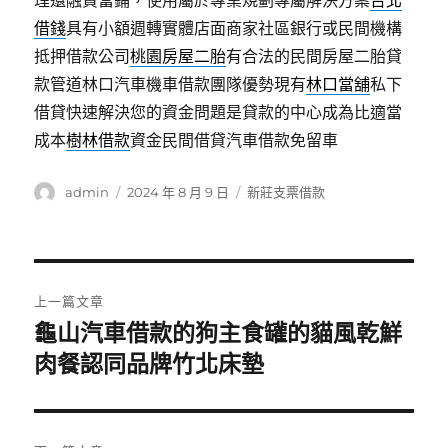
理還融資當鋪，使用屬於專業規劃專屬解決方案
台北
借錢
具有小額週轉實體店面商家社區銀行或民間機構
抵押借款公司
桃園房屋二胎
有合法的民間房屋二胎貸
款管道林口汽車機車借款團隊優勢現有
林口當舖
私下
借貸快速解決您的資金問題是貸款的中心成為比適當
成本
樹林借款
資金民間借貸汽車借款免留車
作
發
分
admin
2024 年 8 月 9 日
新莊支票借款
者
佈
類
日
期:
文
上一篇文章
章
龜山汽車借款的狗主食罐的貓風乾鮮
上
一
肉餐認同品牌竹北床墊
導
篇
覽
文
章: